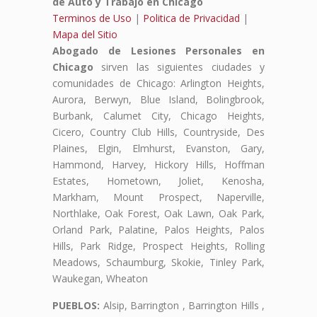
de Auto y Trabajo en Chicago
Terminos de Uso
|
Politica de Privacidad
|
Mapa del Sitio
Abogado de Lesiones Personales en
Chicago
sirven las siguientes ciudades y
comunidades de Chicago: Arlington Heights,
Aurora, Berwyn, Blue Island, Bolingbrook,
Burbank, Calumet City, Chicago Heights,
Cicero, Country Club Hills, Countryside, Des
Plaines, Elgin, Elmhurst, Evanston, Gary,
Hammond, Harvey, Hickory Hills, Hoffman
Estates, Hometown, Joliet, Kenosha,
Markham, Mount Prospect, Naperville,
Northlake, Oak Forest, Oak Lawn, Oak Park,
Orland Park, Palatine, Palos Heights, Palos
Hills, Park Ridge, Prospect Heights, Rolling
Meadows, Schaumburg, Skokie, Tinley Park,
Waukegan, Wheaton
PUEBLOS:
Alsip, Barrington , Barrington Hills ,