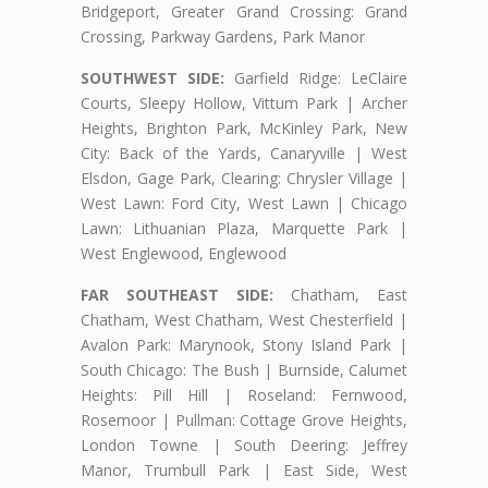
Bridgeport, Greater Grand Crossing: Grand
Crossing, Parkway Gardens, Park Manor
SOUTHWEST SIDE:
Garfield Ridge: LeClaire
Courts, Sleepy Hollow, Vittum Park | Archer
Heights, Brighton Park, McKinley Park, New
City: Back of the Yards, Canaryville | West
Elsdon, Gage Park, Clearing: Chrysler Village |
West Lawn: Ford City, West Lawn | Chicago
Lawn: Lithuanian Plaza, Marquette Park |
West Englewood, Englewood
FAR SOUTHEAST SIDE:
Chatham, East
Chatham, West Chatham, West Chesterfield |
Avalon Park: Marynook, Stony Island Park |
South Chicago: The Bush | Burnside, Calumet
Heights: Pill Hill | Roseland: Fernwood,
Rosemoor | Pullman: Cottage Grove Heights,
London Towne | South Deering: Jeffrey
Manor, Trumbull Park | East Side, West