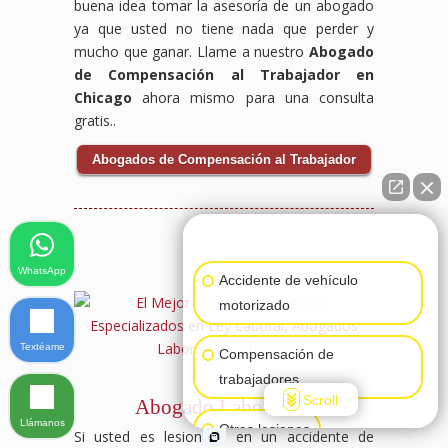
buena idea tomar la asesoría de un abogado
ya que usted no tiene nada que perder y
mucho que ganar. Llame a nuestro
Abogado
de Compensación al Trabajador en
Chicago
ahora mismo para una consulta
gratis..
Abogados de Compensación al Trabajador
👋🏼¿Cómo puedo ayudarte?
WhatsApp
Accidente de vehículo
motorizado
Textéame
Compensación de
trabajadores
Scroll
Abogado Laboralista
Llámanos
Otras lesiones
Si usted es lesionado en un accidente de