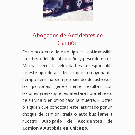
y
ayudemos
deja
a
que
conseguir
luchemos
la
por
compensación
la
por
Abogados de Accidentes de
justicia
accidente
Camión
y
laboral
compensación
que
En un accidente de este tipo es casi imposible
que
mereces.
salir ileso debido al tamaño y peso de estos.
mereces
tras
Muchas veces la velocidad es la responsable
tu
de este tipo de accidentes que la mayoría del
accidente
tiempo termina siempre siendo desastrosos;
automovilístico.
las personas generalmente resultan con
lesiones graves que les afectaran por el resto
de su vida o en otros caso la muerte. Si usted
o alguien que conozcas este lastimado por un
choque de camion, traila o auto-bus llame a
nuestro
Abogado de Accidentes de
Camion y Autobús en Chicago
.