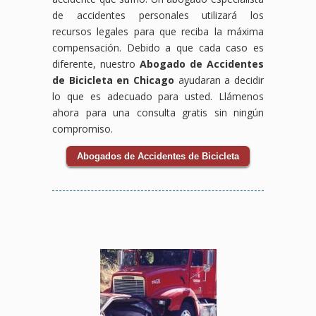
y se
reducir
una
descubre
te
de accidentes personales utilizará los
encargará
o
consulta
cómo
ayudemos
recursos legales para que reciba la máxima
de
negar
gratuita
podemos
a
compensación. Debido a que cada caso es
negociar
tus
y
ayudarte
conseguir
diferente, nuestro
Abogado de Accidentes
con
beneficios,
descubre
a
la
las
pero
cómo
obtener
compensación
de Bicicleta en Chicago
ayudaran a decidir
aseguradoras
nosotros
podemos
la
por
lo que es adecuado para usted. Llámenos
para
nos
ayudarte
compensación
accidente
ahora para una consulta gratis sin ningún
obtener
encargamos
a
por
laboral
compromiso.
el
de
luchar
accidente
que
mejor
proteger
por
de
mereces.
Abogados de Accidentes de Bicicleta
resultado
tus
la
bicicleta
posible
intereses.
justicia
que
para
Contáctanos
y la
te
tu
hoy
compensación
corresponde.
caso.
para
que
Contáctanos
una
mereces.
hoy
consulta
mismo
gratuita
para
y
una
deja
consulta
que
gratuita
te