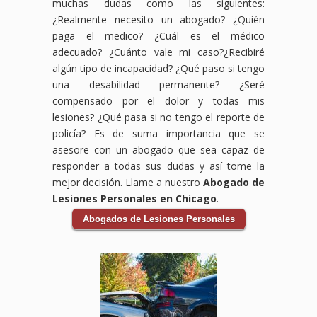
muchas dudas como las siguientes:
en
Chicago,
IL,
gastos
daños
relacionada
¿Realmente necesito un abogado? ¿Quién
West
IL,
estamos
médicos,
a tu
con
paga el medico? ¿Cuál es el médico
Loop
estamos
aquí
pérdida
vehículo.
tu
Gate,
aquí
para
de
Los
accidente
adecuado? ¿Cuánto vale mi caso?¿Recibiré
Chicago,
para
ayudarte
ingresos,
accidentes
laboral.
algún tipo de incapacidad? ¿Qué paso si tengo
IL,
asegurarnos
a
y
de
Sabemos
una desabilidad permanente? ¿Seré
estamos
de
obtener
otros
auto
que
compensado por el dolor y todas mis
comprometidos
que
la
daños
pueden
enfrentar
a
obtengas
compensación
ocasionados
ser
un
lesiones? ¿Qué pasa si no tengo el reporte de
luchar
la
que
por
devastadores,
accidente
policía? Es de suma importancia que se
por
compensación
mereces
el
pero
en
asesore con un abogado que sea capaz de
ti y
que
por
accidente.
no
el
responder a todas sus dudas y así tome la
asegurarnos
mereces
tus
Los
tienes
trabajo
mejor decisión. Llame a nuestro
Abogado de
de
por
lesiones,
accidentes
que
puede
que
tus
gastos
de
enfrentarlo
ser
Lesiones Personales en Chicago
.
obtengas
gastos
médicos,
bicicleta
solo.
abrumador,
Abogados de Lesiones Personales
la
médicos,
salarios
pueden
Nuestro
pero
compensación
salarios
perdidos
ocurrir
equipo
no
que
perdidos
y
debido
de
tienes
necesitas
y
daños
a la
abogados
que
para
cualquier
a tu
negligencia
expertos
hacerlo
cubrir
incapacidad
vehículo.
de
en
solo.
tus
relacionada
Los
conductores
accidentes
Nuestro
gastos
con
accidentes