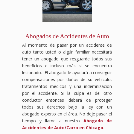
o
de
equipo
médicos,
tu
de
condiciones
tránsito
de
salarios
accidente
auto
inseguras
se
abogados
perdidos,
laboral.
pueden
en
encargará
especializados
daños
Sabemos
ser
la
de
en
al
que
devastadores,
vía,
todo
compensación
vehículo
enfrentar
pero
y
el
laboral
Abogados de Accidentes de Auto
y
un
no
las
proceso
luchará
Al momento de pasar por un accidente de
cualquier
accidente
tienes
consecuencias
legal,
para
otra
en
que
pueden
desde
que
auto tanto usted o algún familiar necesitará
pérdida
el
enfrentarlo
ser
el
tus
tener un abogado que resguarde todos sus
relacionada
trabajo
solo.
graves.
reclamo
derechos
beneficios e incluso más si se encuentra
con
puede
Nuestro
Nuestro
hasta
sean
lesionado. El abogado le ayudará a conseguir
el
ser
equipo
equipo
la
respetados
compensaciones por daños de su vehículo,
accidente.
abrumador,
de
de
negociación
y
Los
pero
abogados
abogados
con
recibas
tratamientos médicos y una indemnización
accidentes
no
expertos
especializados
las
el
por el accidente. Si la culpa es del otro
de
tienes
en
en
aseguradoras,
apoyo
conductor entonces deberá de proteger
auto
que
accidentes
accidentes
asegurándonos
necesario
todos sus derechos bajo la ley con un
pueden
hacerlo
de
de
de
durante
abogado experto en el área. No deje pasar el
ser
solo.
tránsito
tránsito
que
tu
traumáticos
Nuestro
se
luchará
obtengas
recuperación.
tiempo y llame a nuestro
Abogado de
y
equipo
encargará
para
el
Las
Accidentes de Auto/Carro en Chicago
.
tener
de
de
que
máximo
aseguradoras