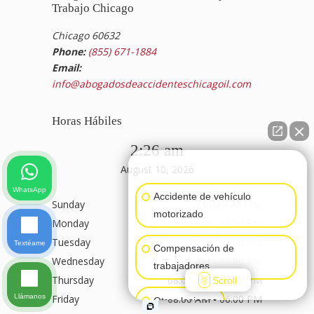
Trabajo Chicago
Chicago 60632
Phone:
(855) 671-1884
Email:
info@abogadosdeaccidenteschicagoil.com
Horas Hábiles
2:26 am
👋🏼¿Cómo puedo ayudarte?
August 10, 2026
WhatsApp
Accidente de vehículo
Sunday
Closed All Day
motorizado
Monday
08:00 AM - 06:00 PM
Tuesday
08:00 AM - 06:00 PM
Textéame
Compensación de
Wednesday
08:00 AM - 06:00 PM
trabajadores
Thursday
08:00 AM - 06:00 PM
Scroll
Llámanos
Friday
08:00 AM - 06:00 PM
Otras lesiones