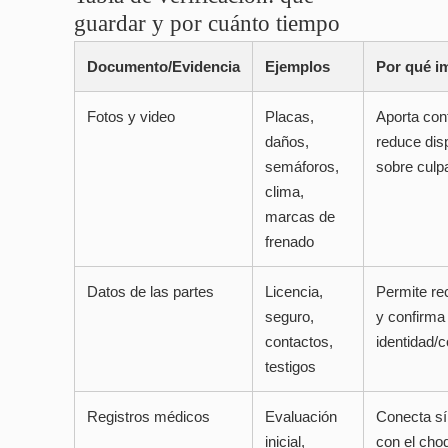
guardar y por cuánto tiempo
Documento/Evidencia
Ejemplos
Por qué i
Fotos y video
Placas,
Aporta con
daños,
reduce dis
semáforos,
sobre culp
clima,
marcas de
frenado
Datos de las partes
Licencia,
Permite r
seguro,
y confirma
contactos,
identidad/c
testigos
Registros médicos
Evaluación
Conecta s
inicial,
con el cho