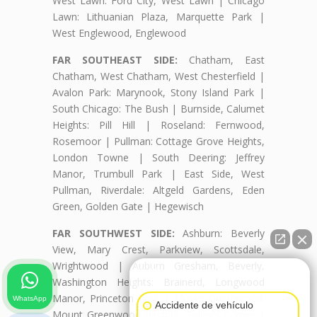
West Lawn: Ford City, West Lawn | Chicago
Lawn: Lithuanian Plaza, Marquette Park |
West Englewood, Englewood
FAR SOUTHEAST SIDE:
Chatham, East
Chatham, West Chatham, West Chesterfield |
Avalon Park: Marynook, Stony Island Park |
South Chicago: The Bush | Burnside, Calumet
Heights: Pill Hill | Roseland: Fernwood,
Rosemoor | Pullman: Cottage Grove Heights,
London Towne | South Deering: Jeffrey
Manor, Trumbull Park | East Side, West
Pullman, Riverdale: Altgeld Gardens, Eden
Green, Golden Gate | Hegewisch
FAR SOUTHWEST SIDE:
Ashburn: Beverly
View, Mary Crest, Parkview, Scottsdale,
Wrightwood | Auburn Gresham, Beverly,
👋🏼¿Cómo puedo ayudarte?
Washington Heights: Brainerd, Longwood
Manor, Princeton Park | Mount Greenwood:
WhatsApp
Accidente de vehículo
Mount Greenwood Heights, Talley's Corner |