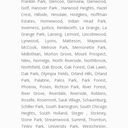
Franklin Park, Glencoe, Glenview, Glenwood,
Golf, Hanover Park , Harwood Heights, Hazel
Crest, Hillside, Hinsdale, Hodgkins, Hoffman
Estates, Homewood, Indian Head Park,
Inverness, Justice, Kenilworth, La Grange, La
Grange Park, Lansing, Lemont, Lincolnwood,
Lynwood, Lyons, Matteson, Maywood,
McCook, Melrose Park, Merrionette Park,
Midlothian, Morton Grove, Mount Prospect,
Niles, Norridge, North Riverside, Northbrook,
Northfield, Oak Brook, Oak Forest, Oak Lawn,
Oak Park, Olympia Fields, Orland Hills, Orland
Park, Palatine, Palos Park, Park Forest,
Phoenix, Posen, Richton Park, River Forest,
River Grove, Riverdale, Riverside, Robbins,
Roselle, Rosemont, Sauk Village, Schaumburg,
Schiller Park, South Barrington, South Chicago
Heights, South Holland, Steger , Stickney,
Stone Park, Streamwood, Summit, Thornton,
Tinley Park, University Park, Westchester,