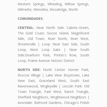
Western Springs, Wheeling, Willow Springs,
Wilmette, Winnetka, Woodridge, Worth
COMUNIDADES:
CENTRAL:
Near North Side: Cabrini–Green,
The Gold Coast, Goose Island, Magnificent
Mile, Old Town, River North, River West,
Streeterville | Loop: Near East Side, South
Loop, West Loop Gate | Near South
Side:Dearborn Park, Printer's Row, South
Loop, Prairie Avenue Historic District
NORTH SIDE:
North Center: Horner Park,
Roscoe Village | Lake View: Boystown, Lake
View East, Graceland West, South East
Ravenswood, Wrigleyville | Lincoln Park: Old
Town Triangle, Park West, Ranch Triangle,
Sheffield Neighbors, Wrightwood Neighbors |
Avondale: Belmont Gardens, Chicago's Polish