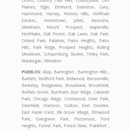
Cicero, Country Club Hills, Countryside, Des
Plaines, Elgin, Elmhurst, Evanston, Gary,
Hammond, Harvey, Hickory Hills, Hoffman
Estates, Hometown, Joliet, Kenosha,
Markham, Mount Prospect, Naperville,
Northlake, Oak Forest, Oak Lawn, Oak Park,
Orland Park, Palatine, Palos Heights, Palos
Hills, Park Ridge, Prospect Heights, Rolling
Meadows, Schaumburg, Skokie, Tinley Park,
Waukegan, Wheaton
PUEBLOS:
Alsip, Barrington , Barrington Hills ,
Bartlett, Bedford Park, Bellwood, Bensenville,
Berkeley, Bridgeview, Broadview, Brookfield,
Buffalo Grove, Burnham, Burr Ridge, Calumet
Park, Chicago Ridge, Crestwood, Deer Park,
Deerfield, Dixmoor, Dolton, East Dundee,
East Hazel Crest, Elk Grove Village, Elmwood
Park, Evergreen Park, Flossmoor, Ford
Heights, Forest Park, Forest View, Frankfort ,