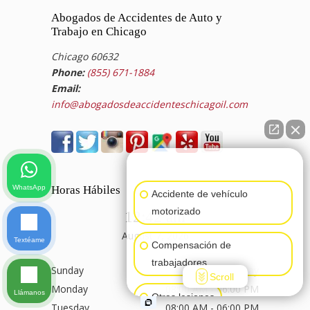
Abogados de Accidentes de Auto y
Trabajo en Chicago
Chicago 60632
Phone:
(855) 671-1884
Email:
info@abogadosdeaccidenteschicagoil.com
👋🏼¿Cómo puedo ayudarte?
WhatsApp
Horas Hábiles
Accidente de vehículo
motorizado
12:42 am
August 7, 2026
Textéame
Compensación de
trabajadores
Sunday
Closed All Day
Scroll
Monday
08:00 AM - 06:00 PM
Llámanos
Otras lesiones
Tuesday
08:00 AM - 06:00 PM